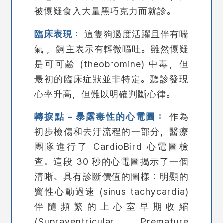
被懷疑食入大量黑巧克力而就診。
臨床表現：
這隻狗過度活躍且伴有喘
氣 ，飼主表示有輕微嘔吐。雖然懷疑
是可可鹼 (theobromine) 中毒，但
最初的臨床症狀並非特定。聽診發現
心率升高，但難以明確判斷心律。
轉捩點
– 暴露毒性的心電圖：
作為
初步檢傷和去汙流程的一部分，醫療
團隊進行了 CardioBird 心電圖檢
查。這段 30 秒的心電圖揭示了一個
清晰、具有診斷價值的圖樣：明顯的
竇性心動過速 (sinus tachycardia)
伴隨頻繁的上心室早期收縮
(Supraventricular Premature