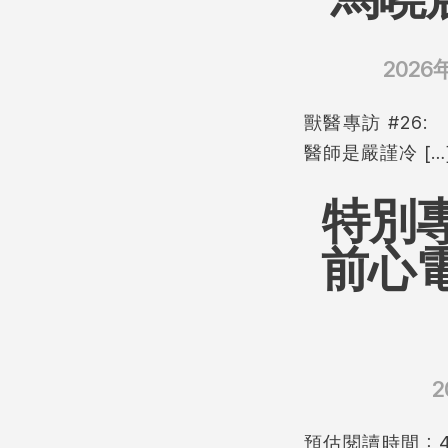
2026
獸醫專訪 #26
醫師是嚴謹冷 […
特別專
前心
2
預估閱讀時間：4