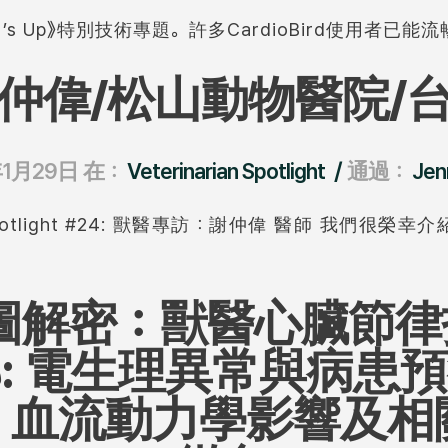
s Up》特別技術專題。許多CardioBird使用者已能流暢運
仲偉/松山動物醫院/
/
年1月29日
在：
Veterinarian Spotlight
通過：
Jen
an Spotlight #24: 獸醫專訪：謝仲偉 醫師 我們很
圖解密：獸醫心臟節律指
: 電生理異常與病患
：血流動力學影響及相