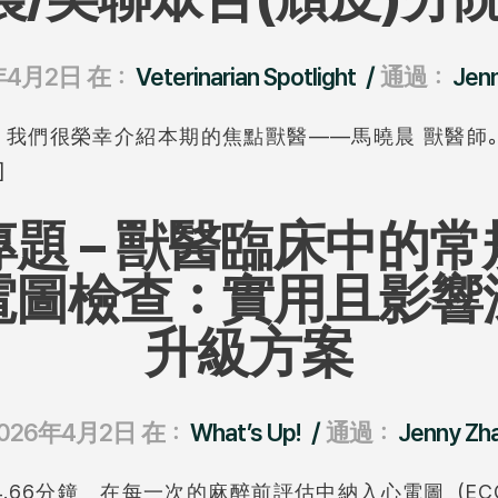
/
年4月2日
在：
Veterinarian Spotlight
通過：
Jen
: 我們很榮幸介紹本期的焦點獸醫——馬曉晨 獸醫
]
題 – 獸醫臨床中的
電圖檢查：實用且影響
升級方案
/
026年4月2日
在：
What’s Up!
通過：
Jenny Zh
.66分鐘 在每一次的麻醉前評估中納入心電圖（E