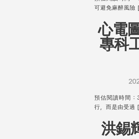
可避免麻醉風險 [
心電
專科
20
預估閱讀時間：3
行，而是由受過 [
洪錫