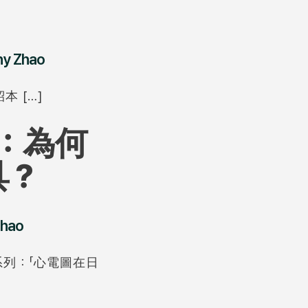
ny Zhao
紹本 […]
：為何
具？
Zhao
系列：「心電圖在日