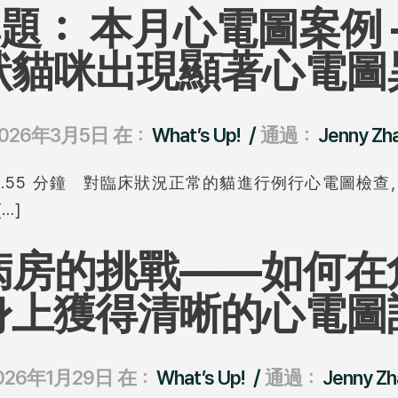
題： 本月心電圖案例 
狀貓咪出現顯著心電圖
/
026年3月5日
在：
What’s Up!
通過：
Jenny Zh
.55 分鐘 對臨床狀況正常的貓進行例行心電圖檢
…]
病房的挑戰——如何在
身上獲得清晰的心電圖
/
026年1月29日
在：
What’s Up!
通過：
Jenny Zh