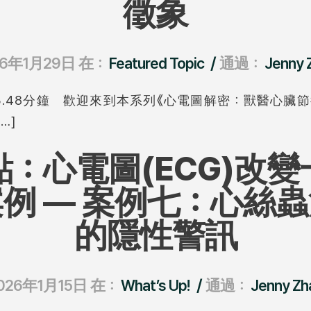
徵象
/
26年1月29日
在：
Featured Topic
通過：
Jenny 
.48分鐘 歡迎來到本系列《心電圖解密：獸醫心臟
…]
：心電圖(ECG)改
例 — 案例七：心絲
的隱性警訊
/
026年1月15日
在：
What’s Up!
通過：
Jenny Zh