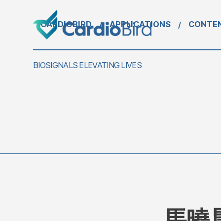
CARDIOBIRD
APPLICATIONS
CONTE
/
/
BIOSIGNALS ELEVATING LIVES
馬曉