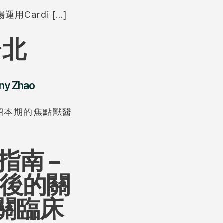
用Cardi […]
台北
ny Zhao
榮幸介紹本期的焦點獸醫
南 –
預後的關
關臨床