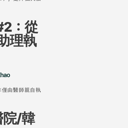
2：從
助理執
Zhao
並非僅由醫師親自執
院/韓