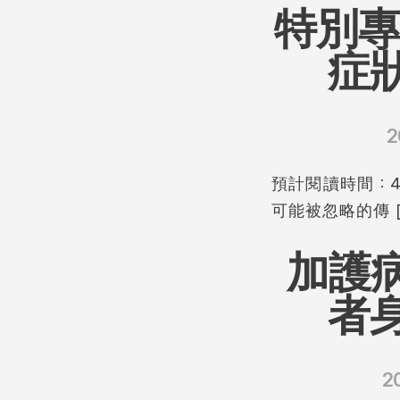
特別專
症
2
預計閱讀時間：4
可能被忽略的傳 [
加護
者
2