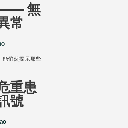
—— 無
異常
ao
查，能悄然揭示那些
危重患
訊號
ao