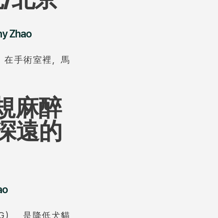
ny Zhao
師。在手術室裡，馬
常規麻醉
深遠的
ao
CG），是降低犬貓