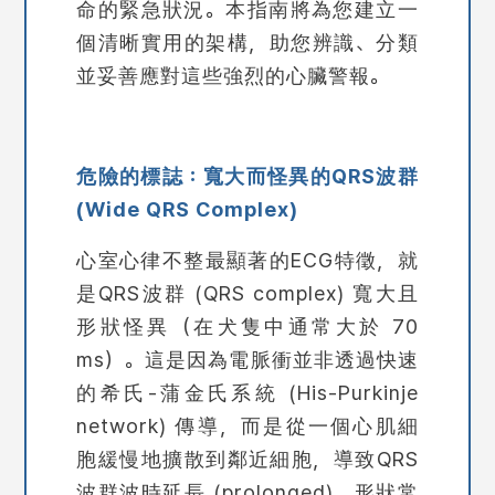
命的緊急狀況。本指南將為您建立一
個清晰實用的架構，助您辨識、分類
並妥善應對這些強烈的心臟警報。
危險的標誌：寬大而怪異的QRS波群
(Wide QRS Complex)
心室心律不整最顯著的ECG特徵，就
是
QRS波群 (QRS complex) 寬大且
形狀怪異
（在犬隻中通常
大於 70
ms
）。這是因為電脈衝並非透過快速
的希氏-蒲金氏系統 (His-Purkinje
network) 傳導，而是從一個心肌細
胞緩慢地擴散到鄰近細胞，導致QRS
波群波時延長 (prolonged)、形狀常