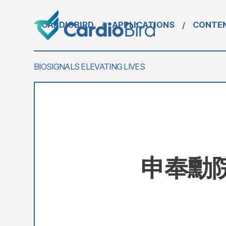
CARDIOBIRD
APPLICATIONS
CONTE
/
/
BIOSIGNALS ELEVATING LIVES
申奉勳