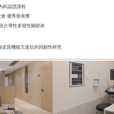
小動物內科認證課程
會 優秀發表獎
療犬免疫介導性多發性關節炎
上腺皮質機能亢進症的回顧性研究