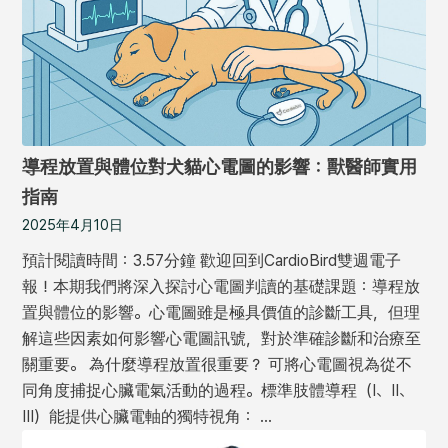
導程放置與體位對犬貓心電圖的影響：獸醫師實用
指南
2025年4月10日
預計閱讀時間：3.57分鐘 歡迎回到CardioBird雙週電子
報！本期我們將深入探討心電圖判讀的基礎課題：導程放
置與體位的影響。心電圖雖是極具價值的診斷工具，但理
解這些因素如何影響心電圖訊號，對於準確診斷和治療至
關重要。 為什麼導程放置很重要？ 可將心電圖視為從不
同角度捕捉心臟電氣活動的過程。標準肢體導程（I、II、
III）能提供心臟電軸的獨特視角： …