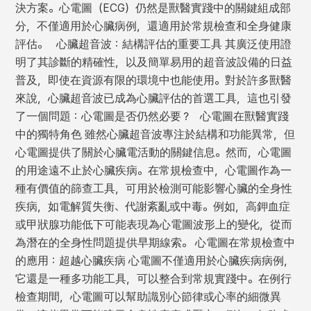
決方案。心電圖（ECG）仍然是獸醫實踐中的關鍵組成部
分，不僅適用於心臟病例，還適用於常規檢查和全身健康
評估。 心臟超音波：結構評估的重要工具 其廣泛使用證
明了其診斷的精確性，以及簡單易用的超音波設備的日益
普及，即使在資源有限的環境中也能使用。對於許多獸醫
來說，心臟超音波已成為心臟評估的首選工具，這也引發
了一個問題：心電圖是否仍然必要？ 心電圖在獸醫實踐
中的獨特角色 雖然心臟超音波專注於結構和功能異常，但
心電圖提供了關於心臟電活動的關鍵信息。然而，心電圖
的用途遠不止於心臟疾病。在常規檢查中，心電圖作為一
種有價值的篩查工具，可用於檢測可能影響心臟的全身性
疾病，如電解質失衡、代謝紊亂或中毒。例如，高鉀血症
或甲狀腺功能低下可能表現為心電圖波形上的變化，從而
為潛在的全身性問題提供早期線索。 心電圖在常規檢查中
的應用：超越心臟疾病 心電圖不僅適用於心臟疾病病例，
它還是一種多功能工具，可以整合到常規實踐中。在例行
檢查期間，心電圖可以幫助識別心節律或心率的細微異