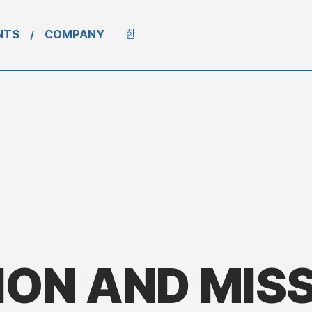
NTS
COMPANY
한
/
ION
AND MIS