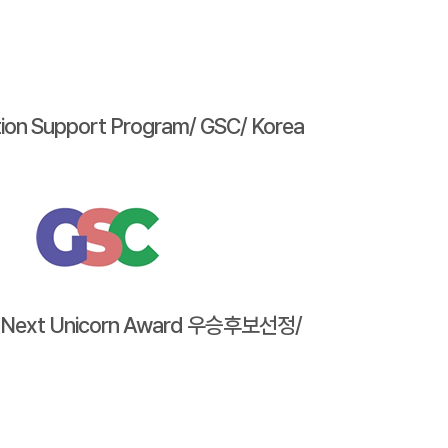
tion Support Program/ GSC/ Korea
ia Next Unicorn Award 우승후보선정/