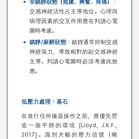
非鎮靜狀態（焦慮、興奮、疼痛）
：
交感神經活性占主導地位。心理與
病理因素的交互作用應在判讀心電
圖時考慮。
鎮靜/麻醉狀態
：鎮靜通常抑制交感
神經張力，導致相對的副交感神經
主導。判讀心電圖時必須考慮此效
應。
低壓力處理：基石
在進行任何儀器操作之前，應優先營
造一個平靜的環境 [Lloyd, J.K.F.,
2017]。識別犬貓的壓力信號（蜷