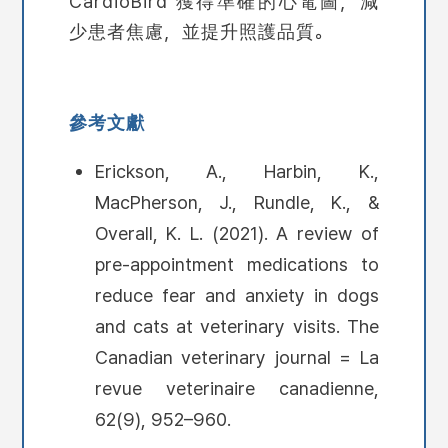
CardioBird 獲得準確的心電圖，減
少患者焦慮，並提升照護品質。
參考文獻
Erickson, A., Harbin, K.,
MacPherson, J., Rundle, K., &
Overall, K. L. (2021). A review of
pre-appointment medications to
reduce fear and anxiety in dogs
and cats at veterinary visits. The
Canadian veterinary journal = La
revue veterinaire canadienne,
62(9), 952–960.