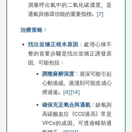
測量呼出氣中的二氧化碳濃度，是
通氣與循環功能的重要指標。
[7]
治療策略：
找出並矯正根本原因
：處理心律不
整的首要步驟是找出並矯正誘發原
因，可能包括：
調整麻醉深度
：過深可能引起
心動過緩
，過淺則可能造成心
搏過速。
[4]
[14]
確保充足氧合與通氣
：缺氧與
高碳酸血症
（CO2過高）常是
VPCs的成因，可透過輔助通
氣矯正。
[8]
[11]