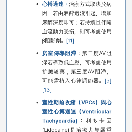
心搏過速：
治療方式取決於病
因。若由麻醉過淺引起，增加
麻醉深度即可；若持續且伴隨
血流動力受損，則可考慮使用
β阻斷劑。
[11]
房室傳導阻滯
：第二度AV阻
滯若導致低血壓，可考慮使用
抗膽鹼藥；第三度AV阻滯，
可能需植入心律調節器。
[5]
[13]
室性期前收縮（VPCs）與心
室性心搏過速（Ventricular
Tachycardia)
：利多卡因
(Lidocaine)是治療犬隻嚴重