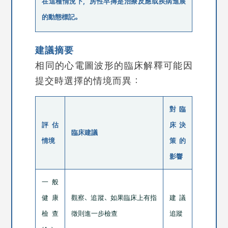
在這種情況下，房性早搏是治療反應或疾病進展
的動態標記。
建議摘要
相同的心電圖波形的臨床解釋可能因
提交時選擇的情境而異：
對臨
評估
床決
臨床建議
情境
策的
影響
一般
健康
觀察、追蹤、如果臨床上有指
建議
檢查
徵則進一步檢查
追蹤