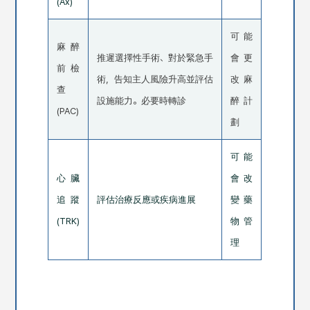
(Ax)
可能
麻醉
推遲選擇性手術、對於緊急手
會更
前檢
術，告知主人風險升高並評估
改麻
查
設施能力。必要時轉診
醉計
(PAC)
劃
可能
心臟
會改
追蹤
評估治療反應或疾病進展
變藥
(TRK)
物管
理